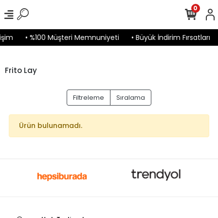
0
işim
• %100 Müşteri Memnuniyeti
• Büyük İndirim Fırsatları
Frito Lay
Filtreleme
Sıralama
Ürün bulunamadı.