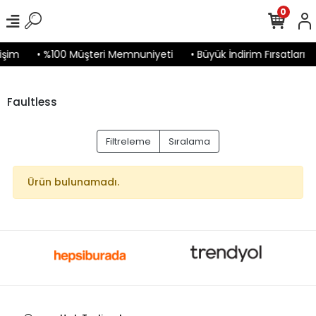
0
işim
• %100 Müşteri Memnuniyeti
• Büyük İndirim Fırsatları
Faultless
Filtreleme
Sıralama
Ürün bulunamadı.