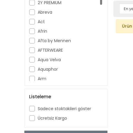
2Y PREMIUM
Abreva
Act
Ürün
Afrin
Afta by Mennen
AFTERWEARE
Aqua Velva
Aquaphor
Arm
Armoral
Listeleme
Aspercreme
Aussie
Sadece stoktakileri göster
Aveeno Baby
Ücretsiz Kargo
Ban