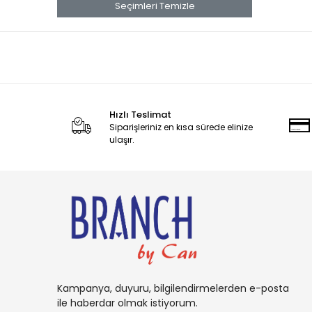
banana
Seçimleri Temizle
Banana Boat
Band Aid
benadryl
BETTY CROCKER
Hızlı Teslimat
bluey
Siparişleriniz en kısa sürede elinize
BOB
ulaşır.
BOUNCE
Buffalo
BURT'S
Cadbury
Candy
Carambar
Kampanya, duyuru, bilgilendirmelerden e-posta
CARAMİA
ile haberdar olmak istiyorum.