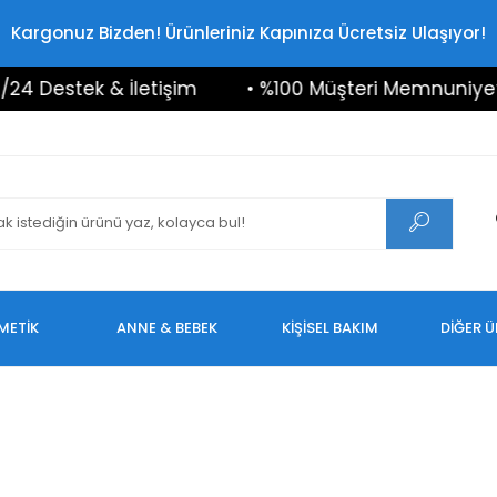
Kargonuz Bizden! Ürünleriniz Kapınıza Ücretsiz Ulaşıyor!
 Destek & İletişim
• %100 Müşteri Memnuniyeti
METİK
ANNE & BEBEK
KİŞİSEL BAKIM
DİĞER 