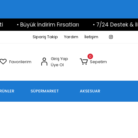
• Büyük İndirim Fırsatları
• 7/24 Destek & İleti
Sipariş Takip
Yardım
İletişim
0
Giriş Yap
Favorilerim
Sepetim
Üye Ol
ÜRÜNLER
SÜPERMARKET
AKSESUAR