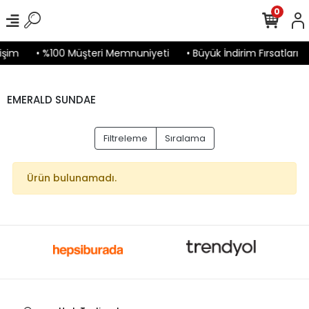
0
işim
• %100 Müşteri Memnuniyeti
• Büyük İndirim Fırsatları
EMERALD SUNDAE
Filtreleme
Sıralama
Ürün bulunamadı.