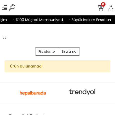
0
işim
• %100 Müşteri Memnuniyeti
• Büyük İndirim Fırsatları
ELF
Filtreleme
Sıralama
Ürün bulunamadı.