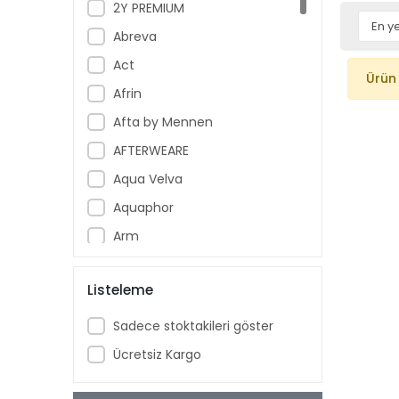
2Y PREMIUM
Abreva
Act
Ürün
Afrin
Afta by Mennen
AFTERWEARE
Aqua Velva
Aquaphor
Arm
Armoral
Listeleme
Aspercreme
Aussie
Sadece stoktakileri göster
Aveeno Baby
Ücretsiz Kargo
Ban