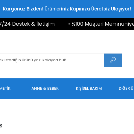
Kargonuz Bizden! Ürünleriniz Kapınıza Ücretsiz Ulaşıyor!
24 Destek & İletişim
• %100 Müşteri Memnuniyeti
METİK
ANNE & BEBEK
KİŞİSEL BAKIM
DİĞER 
S