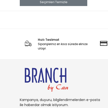
banana
Seçimleri Temizle
Banana Boat
Band Aid
benadryl
BETTY CROCKER
Hızlı Teslimat
bluey
Siparişleriniz en kısa sürede elinize
BOB
ulaşır.
BOUNCE
Buffalo
BURT'S
Cadbury
Candy
Carambar
Kampanya, duyuru, bilgilendirmelerden e-posta
CARAMİA
ile haberdar olmak istiyorum.