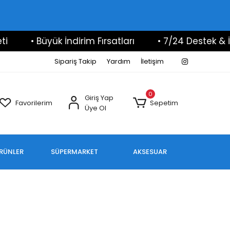
• Büyük İndirim Fırsatları
• 7/24 Destek & İlet
Sipariş Takip
Yardım
İletişim
0
Giriş Yap
Favorilerim
Sepetim
Üye Ol
ÜRÜNLER
SÜPERMARKET
AKSESUAR