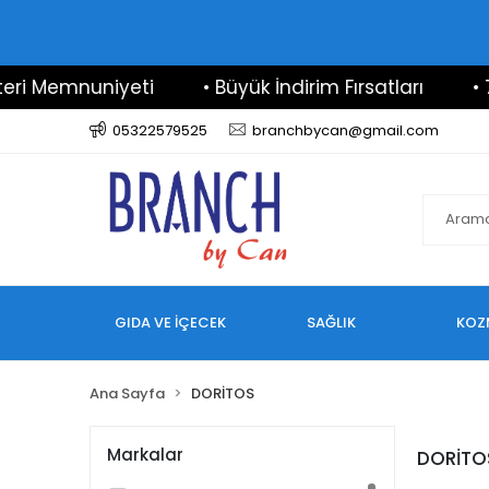
i Memnuniyeti
• Büyük İndirim Fırsatları
• 7/
05322579525
branchbycan@gmail.com
GIDA VE İÇECEK
SAĞLIK
KOZ
Ana Sayfa
DORİTOS
Markalar
DORİTO