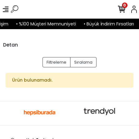
0
işim
• %100 Müşteri Memnuniyeti
• Büyük İndirim Fırsatları
Detan
Filtreleme
Sıralama
Ürün bulunamadı.