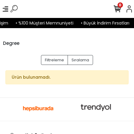
0
işim
• %100 Müşteri Memnuniyeti
• Büyük İndirim Fırsatları
Degree
Filtreleme
Sıralama
Ürün bulunamadı.