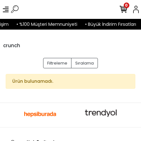
0
işim
• %100 Müşteri Memnuniyeti
• Büyük İndirim Fırsatları
crunch
Filtreleme
Sıralama
Ürün bulunamadı.