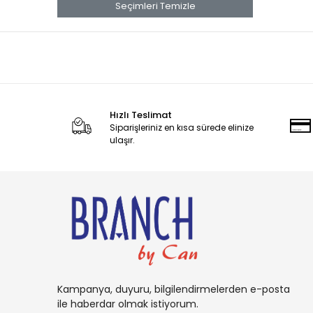
banana
Seçimleri Temizle
Banana Boat
Band Aid
benadryl
BETTY CROCKER
Hızlı Teslimat
bluey
Siparişleriniz en kısa sürede elinize
BOB
ulaşır.
BOUNCE
Buffalo
BURT'S
Cadbury
Candy
Carambar
Kampanya, duyuru, bilgilendirmelerden e-posta
CARAMİA
ile haberdar olmak istiyorum.