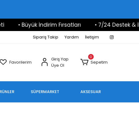
• Büyük İndirim Fırsatları
• 7/24 Destek & İle
Sipariş Takip
Yardım
İletişim
0
Giriş Yap
Favorilerim
Sepetim
Üye Ol
ÜRÜNLER
SÜPERMARKET
AKSESUAR