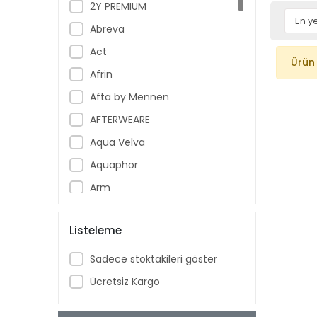
2Y PREMIUM
Abreva
Act
Ürün
Afrin
Afta by Mennen
AFTERWEARE
Aqua Velva
Aquaphor
Arm
Armoral
Listeleme
Aspercreme
Aussie
Sadece stoktakileri göster
Aveeno Baby
Ücretsiz Kargo
Ban