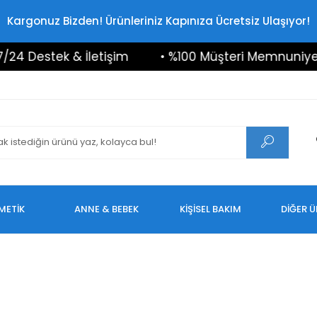
Kargonuz Bizden! Ürünleriniz Kapınıza Ücretsiz Ulaşıyor!
24 Destek & İletişim
• %100 Müşteri Memnuniyeti
METİK
ANNE & BEBEK
KİŞİSEL BAKIM
DİĞER 