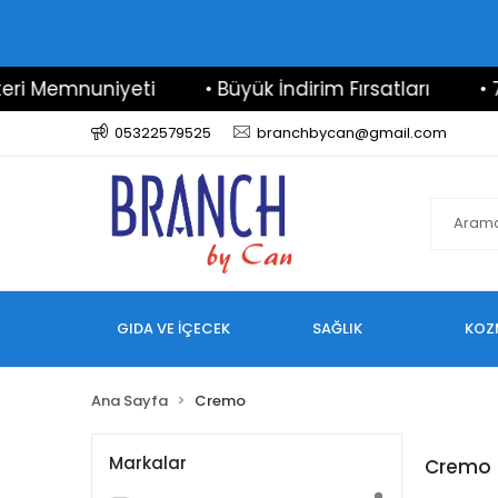
ri Memnuniyeti
• Büyük İndirim Fırsatları
• 7/
05322579525
branchbycan@gmail.com
GIDA VE İÇECEK
SAĞLIK
KOZ
Ana Sayfa
Cremo
Markalar
Cremo