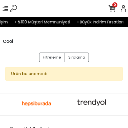
0
işim
• %100 Müşteri Memnuniyeti
• Büyük İndirim Fırsatları
Cool
Filtreleme
Sıralama
Ürün bulunamadı.