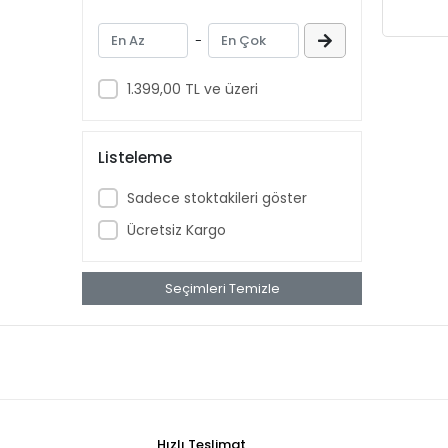
Aussie
-
Aveeno Baby
Ban
1.399,00 TL ve üzeri
banana
Banana Boat
Listeleme
Band Aid
Sadece stoktakileri göster
benadryl
Ücretsiz Kargo
BETTY CROCKER
bluey
Seçimleri Temizle
BOB
BOUNCE
Buffalo
BURT'S
Cadbury
Hızlı Teslimat