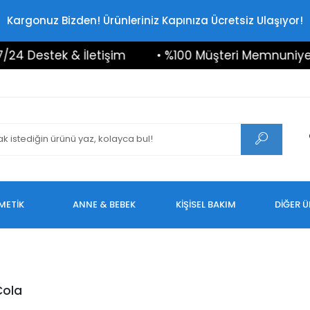
Kargonuz Bizden! Ürünleriniz Kapınıza Ücretsiz Ulaşıyor!
4 Destek & İletişim
• %100 Müşteri Memnuniyeti
METİK
ANNE & BEBEK
KİŞİSEL BAKIM
DİĞER 
ola