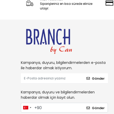
Siparişleriniz en kısa sürede elinize
Candy
ulaşır.
Carambar
CARAMİA
Caress
Carol
Cetaphil
CHARM
Charms
Kampanya, duyuru, bilgilendirmelerden e-posta
ile haberdar olmak istiyorum.
Chattem
Cholula
Gönder
Chupa Chups
Kampanya, duyuru ve bilgilendirmelerden
Clorox
haberdar olmak için kayıt olun.
Coca-Cola
Gönder
Colgate