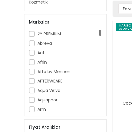
Kozmetik
Markalar
KARGO
BEDAVA
2Y PREMIUM
Abreva
Act
Afrin
Afta by Mennen
AFTERWEARE
Aqua Velva
Aquaphor
Coca
Arm
Armoral
Fiyat Aralıkları
Aspercreme