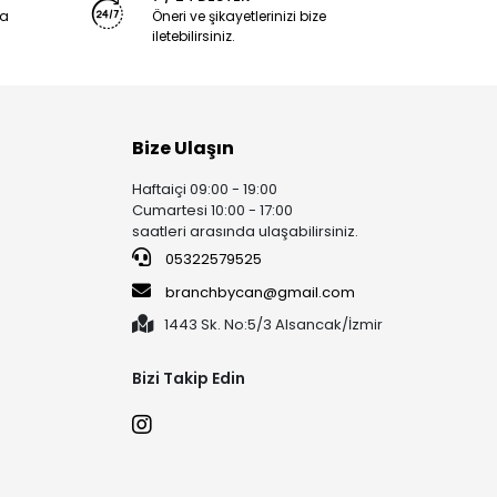
ya
Öneri ve şikayetlerinizi bize
iletebilirsiniz.
Bize Ulaşın
Haftaiçi 09:00 - 19:00
Cumartesi 10:00 - 17:00
saatleri arasında ulaşabilirsiniz.
05322579525
branchbycan@gmail.com
1443 Sk. No:5/3 Alsancak/İzmir
Bizi Takip Edin