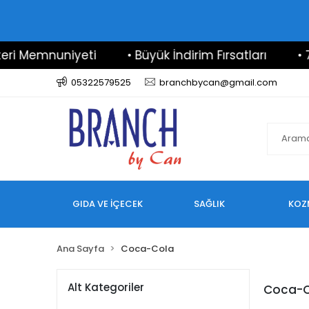
 Memnuniyeti
• Büyük İndirim Fırsatları
• 7/2
05322579525
branchbycan@gmail.com
GIDA VE İÇECEK
SAĞLIK
KOZ
Ana Sayfa
Coca-Cola
Alt Kategoriler
Coca-C