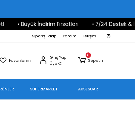
• Büyük İndirim Fırsatları
• 7/24 Destek & İleti
Sipariş Takip
Yardım
İletişim
0
Giriş Yap
Favorilerim
Sepetim
Üye Ol
ÜRÜNLER
SÜPERMARKET
AKSESUAR