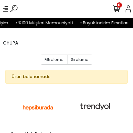
0
işim
• %100 Müşteri Memnuniyeti
• Büyük İndirim Fırsatları
CHUPA
Filtreleme
Sıralama
Ürün bulunamadı.