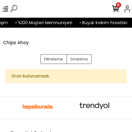
0
işim
• %100 Müşteri Memnuniyeti
• Büyük İndirim Fırsatları
Chips Ahoy
Filtreleme
Sıralama
Ürün bulunamadı.