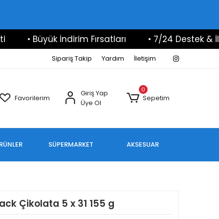
• Büyük İndirim Fırsatları
• 7/24 Destek & İletişim
Sipariş Takip
Yardım
İletişim
0
Giriş Yap
Favorilerim
Sepetim
Üye Ol
ÜRÜNLER
SÜPERMARKET
AKSESUAR
ck Çikolata 5 x 31 155 g