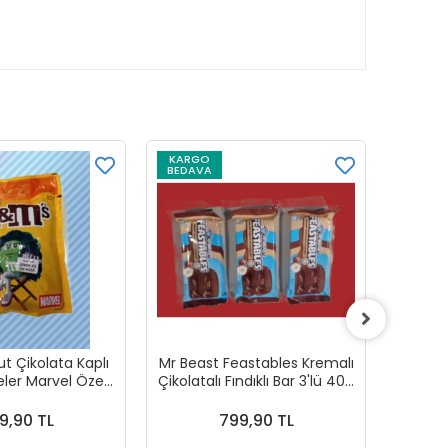
KARGO
KARG
BEDAVA
BEDAV
 Çikolata Kaplı
Mr Beast Feastables Kremalı
Cadbur
vel Özel
Çikolatalı Fındıklı Bar 3'lü 40g
Cr
isi 200 g
x 3
9,90 TL
799,90 TL