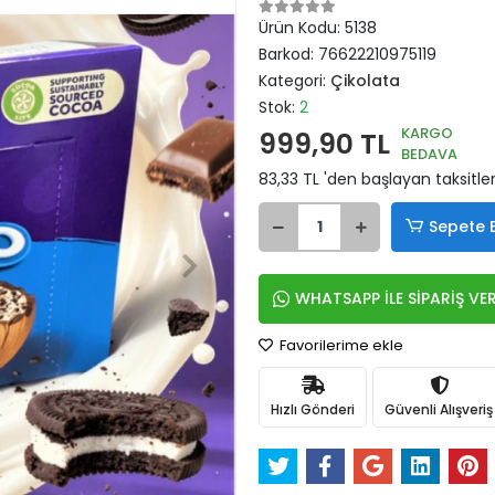
Ürün Kodu:
5138
Barkod:
76622210975119
Kategori:
Çikolata
Stok:
2
KARGO
999,90 TL
BEDAVA
83,33 TL 'den başlayan taksitler
Sepete 
WHATSAPP İLE SİPARİŞ VE
Favorilerime ekle
Hızlı Gönderi
Güvenli Alışveriş