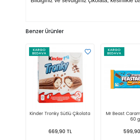
Bildiğiniz ve sevdiğiniz çikolata, kesinlikle 
Benzer Ürünler
KARGO
KARGO
BEDAVA
BEDAVA
Kinder Tronky Sütlü Çikolata
Mr Beast Caram
60 g
669,90 TL
599,90