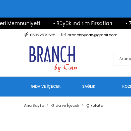
mnuniyeti
• Büyük İndirim Fırsatları
• 7/24 De
05322579525
branchbycan@gmail.com
GIDA VE İÇECEK
SAĞLIK
KOZ
Ana Sayfa
Gıda ve İçecek
Çikolata