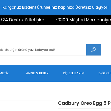
Kargonuz Bizden! Ürünleriniz Kapınıza Ücretsiz Ulaşıyor!
stek & İletişim
• %100 Müşteri Memnuniyeti
METİK
ANNE & BEBEK
KİŞİSEL BAKIM
DİĞER 
Cadbury Oreo Egg 5 Pa