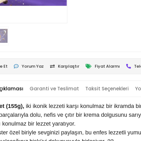
e Et
Yorum Yaz
Karşılaştır
Fiyat Alarmı
Tel
çıklaması
Garanti ve Teslimat
Taksit Seçenekleri
Yo
et (155g),
iki ikonik lezzeti karşı konulmaz bir ikramda bi
arçalarıyla dolu, nefis ve çıtır bir krema dolgusunu sarıy
 konulmaz bir lezzet yaratıyor.
ister özel biriyle sevginizi paylaşın, bu enfes lezzetli yum