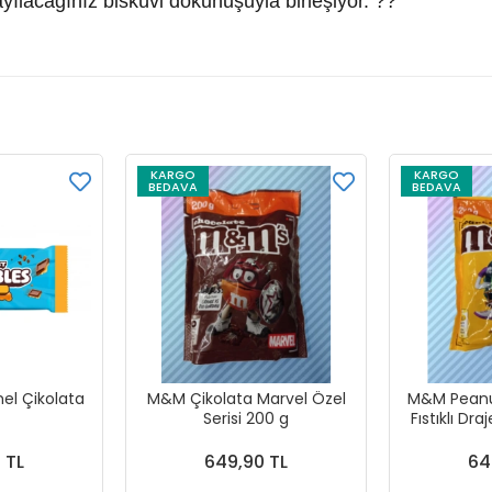
bayılacağınız bisküvi dokunuşuyla birleşiyor. ??
KARGO
KARGO
BEDAVA
BEDAVA
el Çikolata
M&M Çikolata Marvel Özel
M&M Peanut
Serisi 200 g
Fıstıklı Drajeler Mar
Ser
 TL
649,90 TL
64