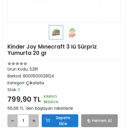
Kinder Joy Mınecraft 3 lü Sürpriz
Yumurta 20 gr
Ürün Kodu:
5281
Barkod:
8000500028124
Kategori:
Çikolata
Stok:
5
KARGO
799,90 TL
BEDAVA
66,66 TL 'den başlayan taksitlerle
Sepete
Hemen Al
Ekle