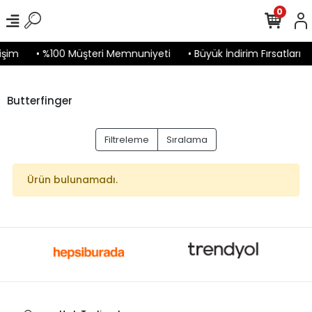
0
işim
• %100 Müşteri Memnuniyeti
• Büyük İndirim Fırsatları
Butterfinger
Filtreleme
Sıralama
Ürün bulunamadı.