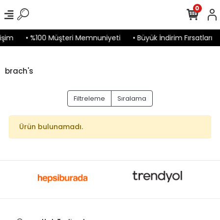
0
işim
• %100 Müşteri Memnuniyeti
• Büyük İndirim Fırsatları
brach's
Filtreleme
Sıralama
Ürün bulunamadı.