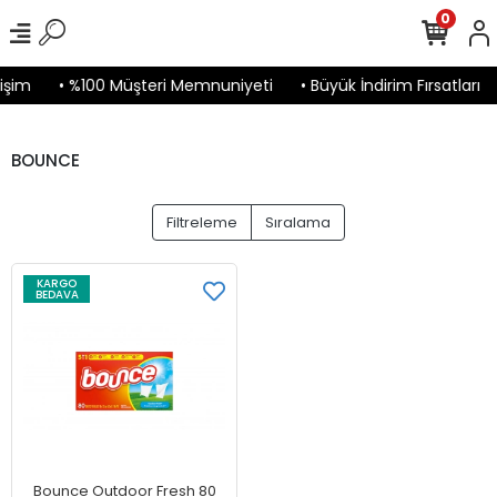
0
işim
• %100 Müşteri Memnuniyeti
• Büyük İndirim Fırsatları
BOUNCE
Filtreleme
Sıralama
KARGO
BEDAVA
Bounce Outdoor Fresh 80