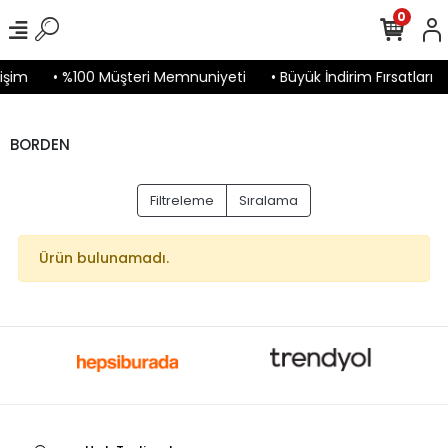
0
işim
• %100 Müşteri Memnuniyeti
• Büyük İndirim Fırsatları
BORDEN
Filtreleme
Sıralama
Ürün bulunamadı.