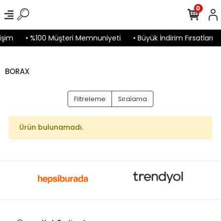
0
işim
• %100 Müşteri Memnuniyeti
• Büyük İndirim Fırsatları
BORAX
Filtreleme
Sıralama
Ürün bulunamadı.