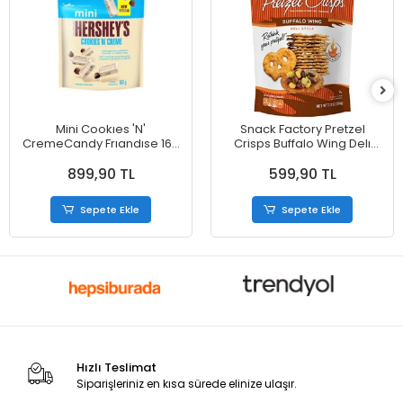
Mini Cookıes 'N'
Snack Factory Pretzel
CremeCandy Frıandıse 160
Crisps Buffalo Wing Delı
gr
Style Cips 204 gr
899,90 TL
599,90 TL
Sepete Ekle
Sepete Ekle
Hızlı Teslimat
Siparişleriniz en kısa sürede elinize ulaşır.