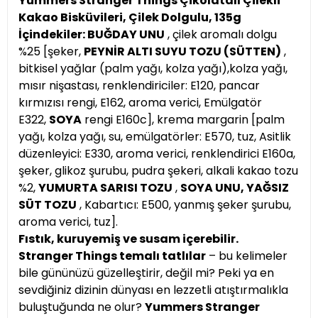
Yummers Stranger Things Çikolatalı Çilekli
Kakao Bisküvileri, Çilek Dolgulu, 135g
İçindekiler:
BUĞDAY UNU
, çilek aromalı dolgu
%25 [şeker,
PEYNİR ALTI SUYU TOZU (SÜTTEN)
,
bitkisel yağlar (palm yağı, kolza yağı),kolza yağı,
mısır nişastası, renklendiriciler: E120, pancar
kırmızısı rengi, E162, aroma verici, Emülgatör
E322,
SOYA
rengi E160c], krema margarin [palm
yağı, kolza yağı, su, emülgatörler: E570, tuz, Asitlik
düzenleyici: E330, aroma verici, renklendirici E160a,
şeker, glikoz şurubu, pudra şekeri, alkali kakao tozu
%2,
YUMURTA SARISI TOZU
,
SOYA UNU, YAĞSIZ
SÜT TOZU
, Kabartıcı: E500, yanmış şeker şurubu,
aroma verici, tuz].
Fıstık, kuruyemiş ve susam içerebilir.
Stranger Things temalı tatlılar
– bu kelimeler
bile gününüzü güzelleştirir, değil mi? Peki ya en
sevdiğiniz dizinin dünyası en lezzetli atıştırmalıkla
buluştuğunda ne olur?
Yummers Stranger