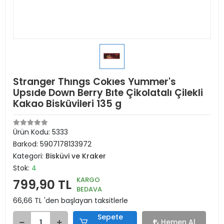
Stranger Thıngs Cokıes Yummer's
Upsıde Down Berry Bıte Çikolatalı Çilekli
Kakao Bisküvileri 135 g
Ürün Kodu:
5333
Barkod:
5907178133972
Kategori:
Bisküvi ve Kraker
Stok:
4
KARGO
799,90 TL
BEDAVA
66,66 TL 'den başlayan taksitlerle
Sepete
Hemen Al