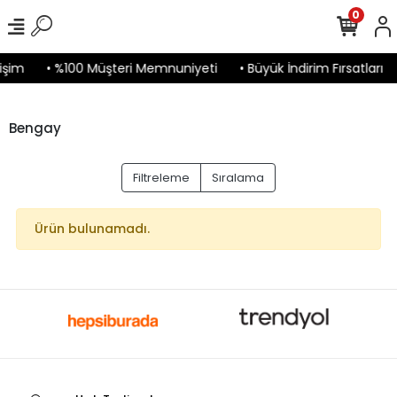
0
işim
• %100 Müşteri Memnuniyeti
• Büyük İndirim Fırsatları
Bengay
Filtreleme
Sıralama
Ürün bulunamadı.