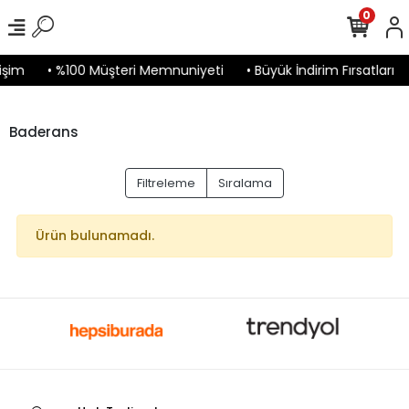
0
işim
• %100 Müşteri Memnuniyeti
• Büyük İndirim Fırsatları
Baderans
Filtreleme
Sıralama
Ürün bulunamadı.