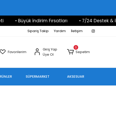
• Büyük İndirim Fırsatları
• 7/24 Destek & İlet
Sipariş Takip
Yardım
İletişim
0
Giriş Yap
Favorilerim
Sepetim
Üye Ol
ÜRÜNLER
SÜPERMARKET
AKSESUAR