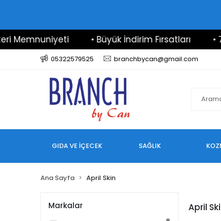
i Memnuniyeti
• Büyük İndirim Fırsatları
• 7/2
05322579525
branchbycan@gmail.com
GIDA VE İÇECEK
SAĞLIK
KOZ
Ana Sayfa
April Skin
Markalar
April Sk