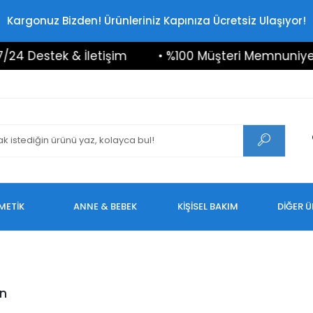
Kargonuz Bizden! Ürünleriniz Kapınıza Ücretsiz Ulaşıyor!
4 Destek & İletişim
• %100 Müşteri Memnuniyeti
METİK
ANNE & BEBEK
KİŞİSEL BAKIM
DİĞER 
in