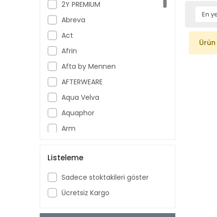
2Y PREMIUM
Abreva
Act
Ürün
Afrin
Afta by Mennen
AFTERWEARE
Aqua Velva
Aquaphor
Arm
Armoral
Listeleme
Aspercreme
Aussie
Sadece stoktakileri göster
Aveeno Baby
Ücretsiz Kargo
Ban