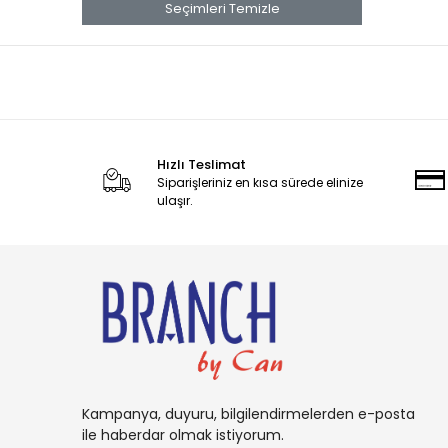
banana
Seçimleri Temizle
Banana Boat
Band Aid
benadryl
BETTY CROCKER
Hızlı Teslimat
bluey
Siparişleriniz en kısa sürede elinize
BOB
ulaşır.
BOUNCE
Buffalo
BURT'S
Cadbury
Candy
Carambar
Kampanya, duyuru, bilgilendirmelerden e-posta
CARAMİA
ile haberdar olmak istiyorum.