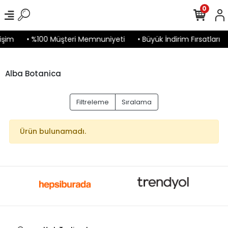
0
işim
• %100 Müşteri Memnuniyeti
• Büyük İndirim Fırsatları
Alba Botanica
Filtreleme
Sıralama
Ürün bulunamadı.