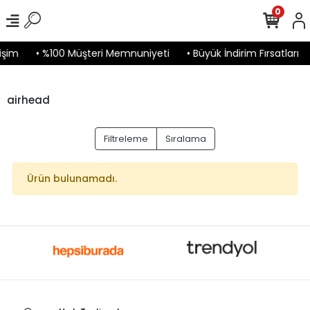
0
işim
• %100 Müşteri Memnuniyeti
• Büyük İndirim Fırsatları
airhead
Filtreleme
Sıralama
Ürün bulunamadı.