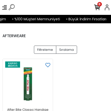
0
şim
• %100 Müşteri Memnuniyeti
• Büyük İndirim Fırsatları
AFTERWEARE
Filtreleme
Sıralama
KARGO
BEDAVA
After Bite Classıc Handige