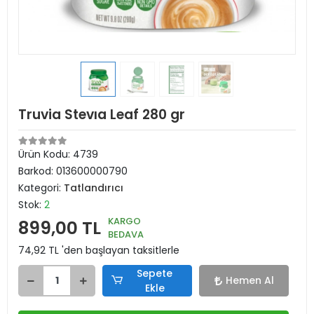
Truvia Stevıa Leaf 280 gr
Ürün Kodu:
4739
Barkod:
013600000790
Kategori:
Tatlandırıcı
Stok:
2
KARGO
899,00 TL
BEDAVA
74,92 TL 'den başlayan taksitlerle
Sepete
Hemen Al
Ekle