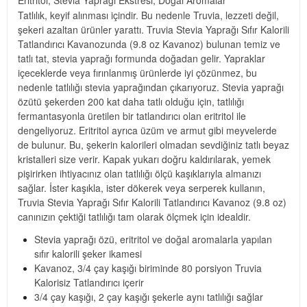
Eritritol, Stevia Yaprağı Ekstresi, Doğal Aromalar
Tatlılık, keyif alınması içindir. Bu nedenle Truvia, lezzeti değil,
şekeri azaltan ürünler yarattı. Truvia Stevia Yaprağı Sıfır Kalorili
Tatlandırıcı Kavanozunda (9.8 oz Kavanoz) bulunan temiz ve
tatlı tat, stevia yaprağı formunda doğadan gelir. Yapraklar
içeceklerde veya fırınlanmış ürünlerde iyi çözünmez, bu
nedenle tatlılığı stevia yaprağından çıkarıyoruz. Stevia yaprağı
özütü şekerden 200 kat daha tatlı olduğu için, tatlılığı
fermantasyonla üretilen bir tatlandırıcı olan eritritol ile
dengeliyoruz. Eritritol ayrıca üzüm ve armut gibi meyvelerde
de bulunur. Bu, şekerin kalorileri olmadan sevdiğiniz tatlı beyaz
kristalleri size verir. Kapak yukarı doğru kaldırılarak, yemek
pişirirken ihtiyacınız olan tatlılığı ölçü kaşıklarıyla almanızı
sağlar. İster kaşıkla, ister dökerek veya serperek kullanın,
Truvia Stevia Yaprağı Sıfır Kalorili Tatlandırıcı Kavanoz (9.8 oz)
canınızın çektiği tatlılığı tam olarak ölçmek için idealdir.
Stevia yaprağı özü, eritritol ve doğal aromalarla yapılan
sıfır kalorili şeker ikamesi
Kavanoz, 3/4 çay kaşığı biriminde 80 porsiyon Truvia
Kalorisiz Tatlandırıcı içerir
3/4 çay kaşığı, 2 çay kaşığı şekerle aynı tatlılığı sağlar