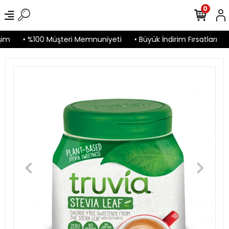
0
im
• %100 Müşteri Memnuniyeti
• Büyük İndirim Fırsatları
•