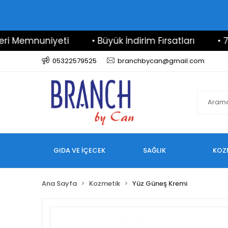
Memnuniyeti
• Büyük İndirim Fırsatları
• 7/24 
05322579525
branchbycan@gmail.com
GIDA VE İÇECEK
SAĞLIK
KOZ
Ana Sayfa
Kozmetik
Yüz Güneş Kremi