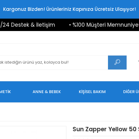
Kargonuz Bizden! Ürünleriniz Kapınıza Ücretsiz Ulaşıyor!
Destek & İletişim
• %100 Müşteri Memnuniyeti
METİK
ANNE & BEBEK
KİŞİSEL BAKIM
DİĞER 
Sun Zapper Yellow 50 S