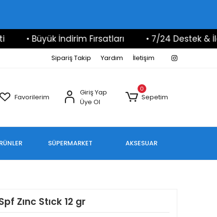
• Büyük İndirim Fırsatları
• 7/24 Destek & İletiş
Sipariş Takip
Yardım
İletişim
0
Giriş Yap
Favorilerim
Sepetim
Üye Ol
ÜRÜNLER
SÜPERMARKET
AKSESUAR
pf Zınc Stıck 12 gr