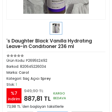
's Daughter Black Vanılla Hydratıng
Leave-in Condıtıoner 236 ml
Ürün Kodu:
P2695S2492
Barkod:
820645226034
Marka:
Carol
Kategori:
Saç Açıcı Sprey
Stok:
1
949,90 TL
%7
KARGO
887,81 TL
BEDAVA
indirim
73,98 TL 'den başlayan taksitlerle