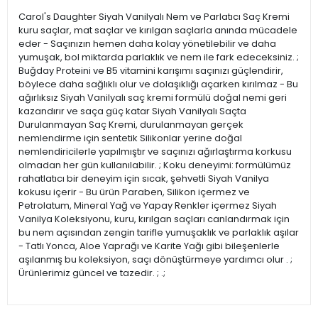
Carol's Daughter Siyah Vanilyalı Nem ve Parlatıcı Saç Kremi
kuru saçlar, mat saçlar ve kırılgan saçlarla anında mücadele
eder - Saçınızın hemen daha kolay yönetilebilir ve daha
yumuşak, bol miktarda parlaklık ve nem ile fark edeceksiniz. ;
Buğday Proteini ve B5 vitamini karışımı saçınızı güçlendirir,
böylece daha sağlıklı olur ve dolaşıklığı açarken kırılmaz - Bu
ağırlıksız Siyah Vanilyalı saç kremi formülü doğal nemi geri
kazandırır ve saça güç katar Siyah Vanilyalı Saçta
Durulanmayan Saç Kremi, durulanmayan gerçek
nemlendirme için sentetik Silikonlar yerine doğal
nemlendiricilerle yapılmıştır ve saçınızı ağırlaştırma korkusu
olmadan her gün kullanılabilir. ; Koku deneyimi: formülümüz
rahatlatıcı bir deneyim için sıcak, şehvetli Siyah Vanilya
kokusu içerir - Bu ürün Paraben, Silikon içermez ve
Petrolatum, Mineral Yağ ve Yapay Renkler içermez Siyah
Vanilya Koleksiyonu, kuru, kırılgan saçları canlandırmak için
bu nem açısından zengin tarifle yumuşaklık ve parlaklık aşılar
- Tatlı Yonca, Aloe Yaprağı ve Karite Yağı gibi bileşenlerle
aşılanmış bu koleksiyon, saçı dönüştürmeye yardımcı olur . ;
Ürünlerimiz güncel ve tazedir. ; .;