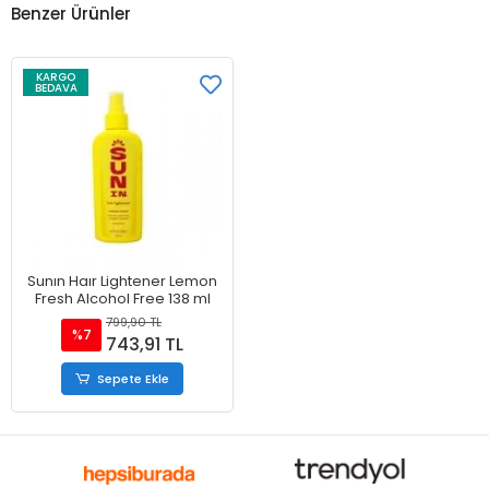
Benzer Ürünler
KARGO
BEDAVA
Sunın Haır Lightener Lemon
Fresh Alcohol Free 138 ml
799,90 TL
%7
743,91 TL
Sepete Ekle