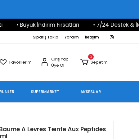
• Büyük İndirim Fırsatları
• 7/24 Destek & İletişi
Sipariş Takip
Yardım
İletişim
0
Giriş Yap
Favorilerim
Sepetim
Üye Ol
ÜRÜNLER
SÜPERMARKET
AKSESUAR
 Baume A Levres Teınte Aux Peptıdes
 ml