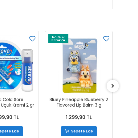
KARGO
KARG
BEDAVA
BEDAV
a Cold Sore
Bluey Pineapple Blueberry 2
Lip 
Uçuk Kremi 2 gr
Flavored Lip Balm 3 g
Fl
Ana
99,90 TL
1.299,90 TL
epete Ekle
Sepete Ekle