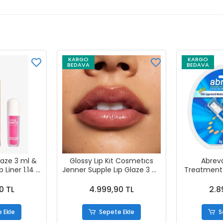
KARGO
KARGO
BEDAVA
BEDAVA
Glaze 3 ml &
Glossy Lıp Kıt Cosmetıcs
Abrev
 Liner 1.14 g
Jenner Supple Lıp Glaze 3 ml
Treatment 
ınk
& Precısıon Pout Lip Liner 1.14
g Coconut
0 TL
4.999,90 TL
2.8
 Ekle
Sepete Ekle
S