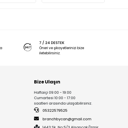
7 / 24 DESTEK
ya
Öneri ve şikayetlerinizi bize
iletebilirsiniz.
Bize Ulaşın
Haftaiçi 09:00 - 19:00
Cumartesi 10:00 - 17:00
saatleri arasında ulaşabilirsiniz.
05322579525
branchbycan@gmail.com
1443 Sk. No:5/3 Alsancak/İzmir