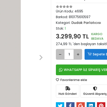
Ürün Kodu:
4695
Barkod:
810175610597
Kategori:
Dudak Parlatıcısı
Stok:
1
KARGO
3.299,90 TL
BEDAVA
274,99 TL 'den başlayan taksitl
Sepete 
WHATSAPP İLE SİPARİŞ VE
Favorilerime ekle
Hızlı Gönderi
Güvenli Alışveriş