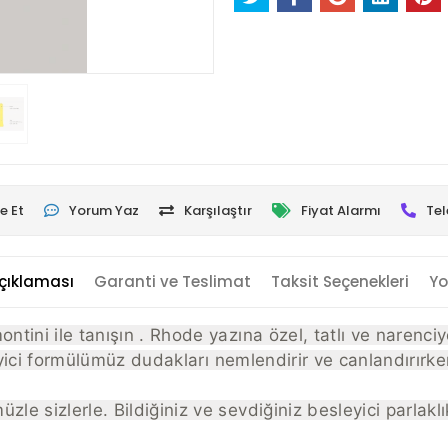
e Et
Yorum Yaz
Karşılaştır
Fiyat Alarmı
Tel
çıklaması
Garanti ve Teslimat
Taksit Seçenekleri
Yo
ontini ile
tanışın
. Rhode yazına özel, tatlı ve narenciy
sleyici formülümüz dudakları nemlendirir ve canlandırırken 
zle sizlerle. Bildiğiniz ve sevdiğiniz besleyici parlakl