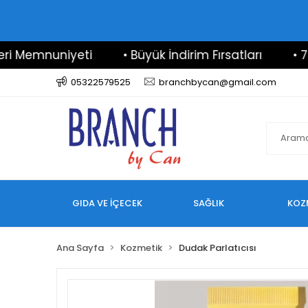
emnuniyeti
• Büyük İndirim Fırsatları
• 7/24 D
05322579525
branchbycan@gmail.com
GIDA VE İÇECEK
SAĞLIK
KOZ
Ana Sayfa
Kozmetik
Dudak Parlatıcısı