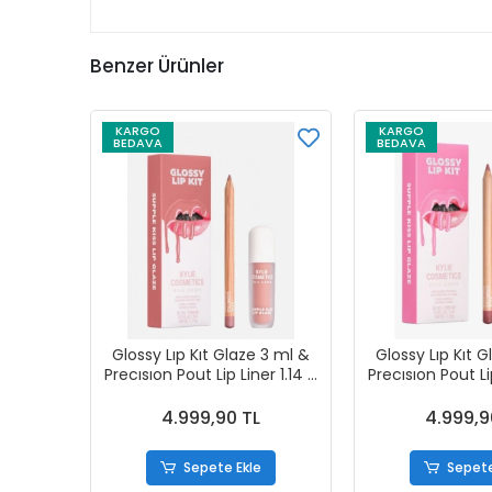
Benzer Ürünler
KARGO
KARGO
BEDAVA
BEDAVA
Glossy Lıp Kıt Glaze 3 ml &
Glossy Lıp Kıt 
Precısıon Pout Lip Liner 1.14 g
Precısıon Pout Lip
Comes Naturally
Candy P
4.999,90 TL
4.999,9
Sepete Ekle
Sepete