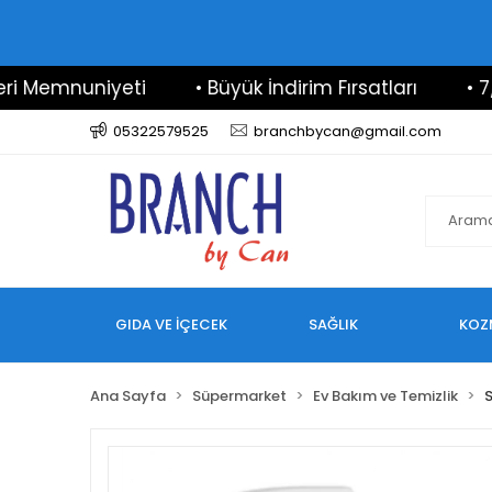
emnuniyeti
• Büyük İndirim Fırsatları
• 7/24 D
05322579525
branchbycan@gmail.com
GIDA VE İÇECEK
SAĞLIK
KOZ
Ana Sayfa
Süpermarket
Ev Bakım ve Temizlik
S