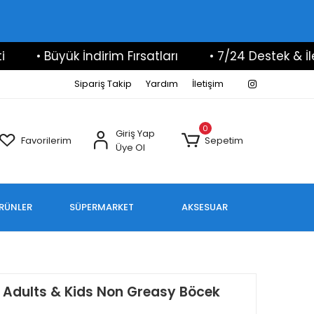
• Büyük İndirim Fırsatları
• 7/24 Destek & İletişi
Sipariş Takip
Yardım
İletişim
0
Giriş Yap
Favorilerim
Sepetim
Üye Ol
ÜRÜNLER
SÜPERMARKET
AKSESUAR
15 Adults & Kids Non Greasy Böcek