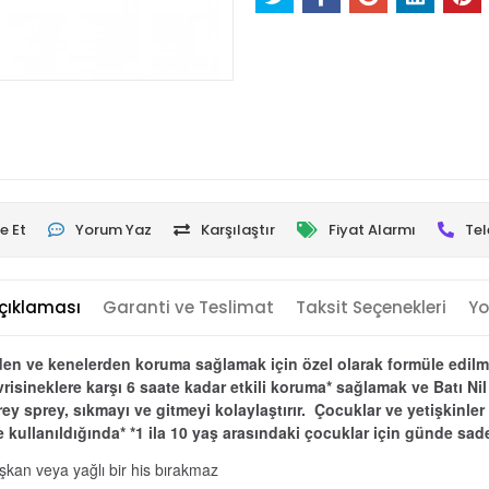
e Et
Yorum Yaz
Karşılaştır
Fiyat Alarmı
Tel
çıklaması
Garanti ve Teslimat
Taksit Seçenekleri
Yo
en ve kenelerden koruma sağlamak için özel olarak formüle edilmiş
Sivrisineklere karşı 6 saate kadar etkili koruma* sağlamak ve Batı Ni
rey sprey, sıkmayı ve gitmeyi kolaylaştırır. Çocuklar ve yetişkinl
e kullanıldığında* *1 ila 10 yaş arasındaki çocuklar için günde sad
şkan veya yağlı bir his bırakmaz