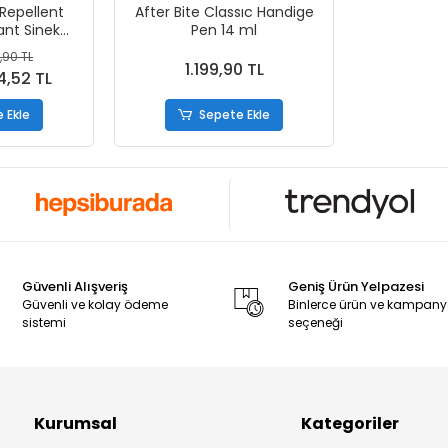
 Repellent
After Bite Classıc Handige
ant Sinek
Pen 14 ml
70 ml
,90 TL
1.199,90 TL
4,52 TL
 Ekle
Sepete Ekle
Güvenli Alışveriş
Geniş Ürün Yelpazesi
Güvenli ve kolay ödeme
Binlerce ürün ve kampan
sistemi
seçeneği
Kurumsal
Kategoriler