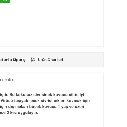
efonla Sipariş
Ürün Önerileri
rumlar
tir. Bu kokusuz sivrisinek kovucu ciltte iyi
l Virüsü taşıyabilecek sivrisinekleri kovmak için
er için dış mekan böcek kovucu 1 yaş ve üzeri
ece 2 kez uygulayın.