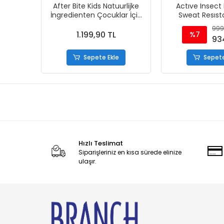
After Bite Kids Natuurlijke
Actıve Insect
İngredienten Çocuklar İçin
Sweat Resıst
Sinek Isırıklarını İyileştirici
Kovucu 1
999
Krem 20 gr
1.199,90 TL
%7
93
Sepete Ekle
Sepete
Hızlı Teslimat
Siparişleriniz en kısa sürede elinize
ulaşır.