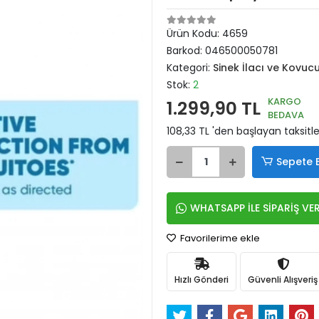
Ürün Kodu:
4659
Barkod:
046500050781
Kategori:
Sinek İlacı ve Kovuc
Stok:
2
KARGO
1.299,90 TL
BEDAVA
108,33 TL 'den başlayan taksitle
Sepete 
WHATSAPP İLE SİPARİŞ VE
Favorilerime ekle
Hızlı Gönderi
Güvenli Alışveriş