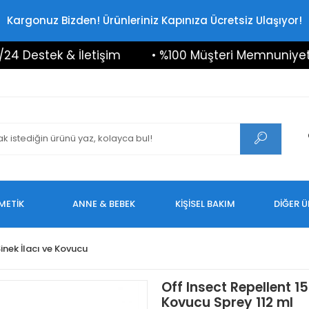
Kargonuz Bizden! Ürünleriniz Kapınıza Ücretsiz Ulaşıyor!
estek & İletişim
• %100 Müşteri Memnuniyeti
METİK
ANNE & BEBEK
KİŞİSEL BAKIM
DİĞER 
inek İlacı ve Kovucu
Off Insect Repellent 
Kovucu Sprey 112 ml