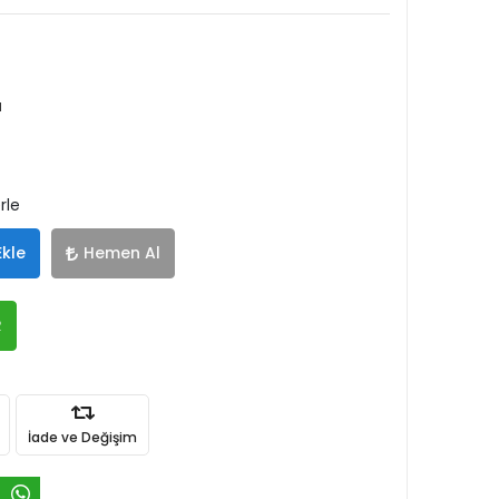
u
rle
Ekle
Hemen Al
R
İade ve Değişim