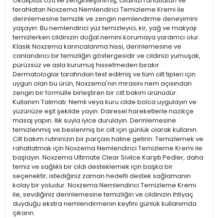
Okaliptüs özü ile zenginleştirilmiş, cildinizi rahatlatan ve
ferahlatan Noxzema Nemlendirici Temizleme Kremi ile
derinlemesine temizlik ve zengin nemlendirme deneyimini
yaşayın. Bu nemlendirici yüz temizleyici, kir, yağ ve makyajı
temizlerken cildinizin doğal nemini korumaya yardımcı olur.
Klasik Noxzema karıncalanma hissi, derinlemesine ve
canlandırıcı bir temizliğin göstergesidir ve cildinizi yumuşak,
pürüzsüz ve asla kurumuş hissetmeden bırakır.
Dermatologlar tarafından test edilmiş ve tüm cilt tipleri için
uygun olan bu ürün, Noxzema'nın mirasını nem açısından
zengin bir formülle birleştiren bir cilt bakım ürünüdür.
Kullanım Talimatı: Nemli veya kuru cilde bolca uygulayın ve
yüzünüze eşit şekilde yayın. Dairesel hareketlerle nazikçe
masaj yapın. Ilık suyla iyice durulayın. Derinlemesine
temizlenmiş ve beslenmiş bir cilt için günlük olarak kullanın.
Cilt bakım rutininizin bir parçası haline getirin: Temizlemek ve
rahatlatmak için Noxzema Nemlendirici Temizleme Kremi ile
başlayın. Noxzema Ultimate Clear Sivilce Karşıtı Pedler, daha
temiz ve sağlıklı bir cildi desteklemek için başka bir
seçenektir; istediğiniz zaman hedefli destek sağlamanın
kolay bir yoludur. Noxzema Nemlendirici Temizleme Kremi
ile, sevdiğiniz derinlemesine temizliğin ve cildinizin ihtiyaç
duyduğu ekstra nemlendirmenin keyfini günlük kullanımda
çıkarın.