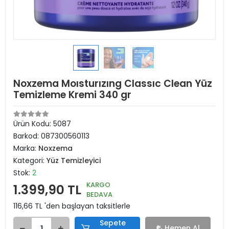
Noxzema Moısturızıng Classıc Clean Yüz
Temizleme Kremi 340 gr
Ürün Kodu:
5087
Barkod:
087300560113
Marka:
Noxzema
Kategori:
Yüz Temizleyici
Stok:
2
KARGO
1.399,90 TL
BEDAVA
116,66 TL 'den başlayan taksitlerle
Sepete
Hemen Al