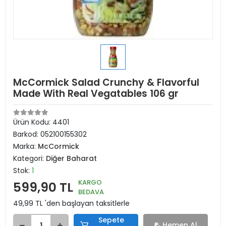
McCormick Salad Crunchy & Flavorful
Made With Real Vegatables 106 gr
Ürün Kodu:
4401
Barkod:
052100155302
Marka:
McCormick
Kategori:
Diğer Baharat
Stok:
1
KARGO
599,90 TL
BEDAVA
49,99 TL 'den başlayan taksitlerle
Sepete
Hemen Al