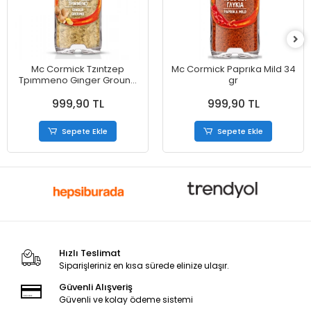
Mc Cormick Tzıntzep
Mc Cormick Paprıka Mild 34
Tpımmeno Gınger Ground
gr
26 g
999,90 TL
999,90 TL
Sepete Ekle
Sepete Ekle
Hızlı Teslimat
Siparişleriniz en kısa sürede elinize ulaşır.
Güvenli Alışveriş
Güvenli ve kolay ödeme sistemi