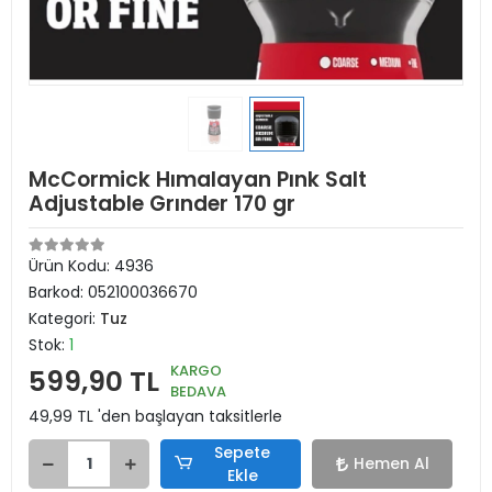
McCormick Hımalayan Pınk Salt
Adjustable Grınder 170 gr
Ürün Kodu:
4936
Barkod:
052100036670
Kategori:
Tuz
Stok:
1
KARGO
599,90 TL
BEDAVA
49,99 TL 'den başlayan taksitlerle
Sepete
Hemen Al
Ekle