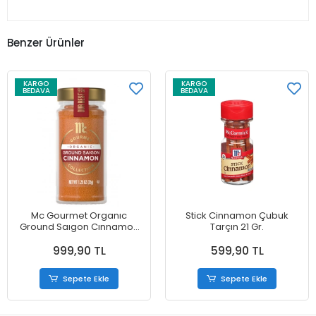
Benzer Ürünler
KARGO
KARGO
BEDAVA
BEDAVA
Mc Gourmet Organıc
Stick Cinnamon Çubuk
Ground Saıgon Cınnamon
Tarçın 21 Gr.
Collectıon 35 gr
999,90 TL
599,90 TL
Sepete Ekle
Sepete Ekle