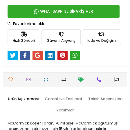
WHATSAPP İLE SİPARİŞ VER
Favorilerime ekle
Hızlı Gönderi
Güvenli Alışveriş
İade ve Değişim
Ürün Açıklaması
Garanti ve Teslimat
Taksit Seçenekleri
Yorumlar
McCormick Koşer Tarçın, 70 ml Şişe. McCormick öğütülmüş
tarçın, zengin bir lezzet için 15 yıla kadar olgunlaştırılır.