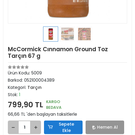
McCormick Cınnamon Ground Toz
Tarçın 67 g
Ürün Kodu:
5009
Barkod:
052100004389
Kategori:
Tarçın
Stok:
1
KARGO
799,90 TL
BEDAVA
66,66 TL 'den başlayan taksitlerle
Sepete
Hemen Al
Ekle