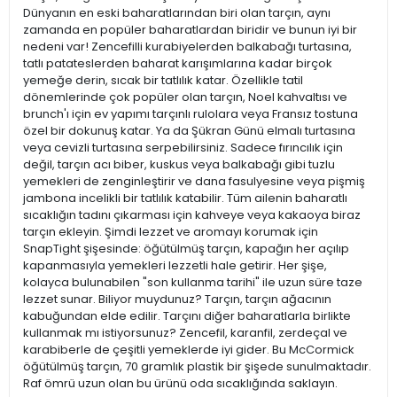
Dünyanın en eski baharatlarından biri olan tarçın, aynı
zamanda en popüler baharatlardan biridir ve bunun iyi bir
nedeni var! Zencefilli kurabiyelerden balkabağı turtasına,
tatlı patateslerden baharat karışımlarına kadar birçok
yemeğe derin, sıcak bir tatlılık katar. Özellikle tatil
dönemlerinde çok popüler olan tarçın, Noel kahvaltısı ve
brunch'ı için ev yapımı tarçınlı rulolara veya Fransız tostuna
özel bir dokunuş katar. Ya da Şükran Günü elmalı turtasına
veya cevizli turtasına serpebilirsiniz. Sadece fırıncılık için
değil, tarçın acı biber, kuskus veya balkabağı gibi tuzlu
yemekleri de zenginleştirir ve dana fasulyesine veya pişmiş
jambona incelikli bir tatlılık katabilir. Tüm ailenin baharatlı
sıcaklığın tadını çıkarması için kahveye veya kakaoya biraz
tarçın ekleyin. Şimdi lezzet ve aromayı korumak için
SnapTight şişesinde: öğütülmüş tarçın, kapağın her açılıp
kapanmasıyla yemekleri lezzetli hale getirir. Her şişe,
kolayca bulunabilen "son kullanma tarihi" ile uzun süre taze
lezzet sunar. Biliyor muydunuz? Tarçın, tarçın ağacının
kabuğundan elde edilir. Tarçını diğer baharatlarla birlikte
kullanmak mı istiyorsunuz? Zencefil, karanfil, zerdeçal ve
karabiberle de çeşitli yemeklerde iyi gider. Bu McCormick
öğütülmüş tarçın, 70 gramlık plastik bir şişede sunulmaktadır.
Raf ömrü uzun olan bu ürünü oda sıcaklığında saklayın.