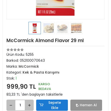
McCormick Almond Flavor 29 ml
Ürün Kodu:
5255
Barkod:
052100070643
Marka:
McCormick
Kategori:
Kek & Pasta Karışımı
Stok:
1
KARGO
999,90 TL
BEDAVA
83,33 TL 'den başlayan taksitlerle
Sepete
Hemen Al
Ekle