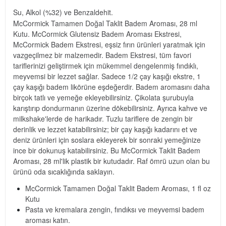
Su, Alkol (%32) ve Benzaldehit.
McCormick Tamamen Doğal Taklit Badem Aroması, 28 ml
Kutu. McCormick Glutensiz Badem Aroması Ekstresi,
McCormick Badem Ekstresi, eşsiz fırın ürünleri yaratmak için
vazgeçilmez bir malzemedir. Badem Ekstresi, tüm favori
tariflerinizi geliştirmek için mükemmel dengelenmiş fındıklı,
meyvemsi bir lezzet sağlar. Sadece 1/2 çay kaşığı ekstre, 1
çay kaşığı badem likörüne eşdeğerdir. Badem aromasını daha
birçok tatlı ve yemeğe ekleyebilirsiniz. Çikolata şurubuyla
karıştırıp dondurmanın üzerine dökebilirsiniz. Ayrıca kahve ve
milkshake'lerde de harikadır. Tuzlu tariflere de zengin bir
derinlik ve lezzet katabilirsiniz; bir çay kaşığı kadarını et ve
deniz ürünleri için soslara ekleyerek bir sonraki yemeğinize
ince bir dokunuş katabilirsiniz. Bu McCormick Taklit Badem
Aroması, 28 ml'lik plastik bir kutudadır. Raf ömrü uzun olan bu
ürünü oda sıcaklığında saklayın.
McCormick Tamamen Doğal Taklit Badem Aroması, 1 fl oz
Kutu
Pasta ve kremalara zengin, fındıksı ve meyvemsi badem
aroması katın.