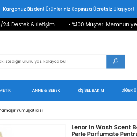
Kargonuz Bizden! Ürünleriniz Kapınıza Ücretsiz Ulaşıyor!
estek & İletişim
• %100 Müşteri Memnuniyeti
METİK
ANNE & BEBEK
KİŞİSEL BAKIM
DİĞER 
Çamaşır Yumuşatıcısı
Lenor In Wash Scent B
Perle Parfumate Pentr