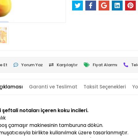
e Et
Yorum Yaz
Karşılaştır
Fiyat Alarmı
Tel
çıklaması
Garanti ve Teslimat
Taksit Seçenekleri
Yo
şeftali notaları içeren koku incileri.
lık
boş çamaşır makinesinin tamburuna dökün.
muşatıcısıyla birlikte kullanılmak üzere tasarlanmıştır.