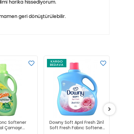
ndimi harika hissediyorum.
tamamen geri dönüştürülebilir.
KARGO
KARG
BEDAVA
BEDAV
brıc Softener
Downy Soft Aprıl Fresh 2in1
Downy
nal Çamaşır
Soft Fresh Fabrıc Softener
Odor
ıcısı 1,31 ml
Çamaşır Yumuşatıcısı 3,29
Fabrıc