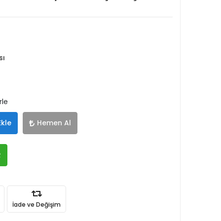
sı
rle
Ekle
Hemen Al
R
İade ve Değişim