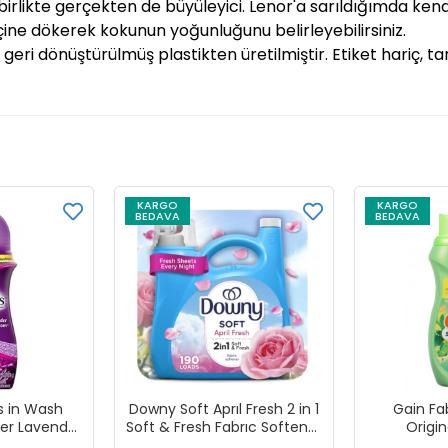
, birlikte gerçekten de büyüleyici. Lenor'a sarıldığımda ke
 içine dökerek kokunun yoğunluğunu belirleyebilirsiniz.
0 geri dönüştürülmüş plastikten üretilmiştir. Etiket hariç, 
KARGO
KARGO
BEDAVA
BEDAVA
s in Wash
Downy Soft Aprıl Fresh 2 in 1
Gain Fa
er Lavender
Soft & Fresh Fabrıc Softener
Origi
şır Koku
Çamaşır Yumuşatıcısı 4.16
Yumuşat