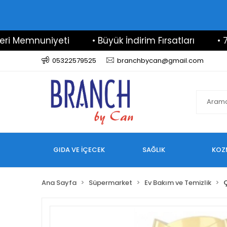
emnuniyeti
• Büyük İndirim Fırsatları
• 7/24 D
05322579525
branchbycan@gmail.com
GIDA VE İÇECEK
SAĞLIK
KOZ
Ana Sayfa
Süpermarket
Ev Bakım ve Temizlik