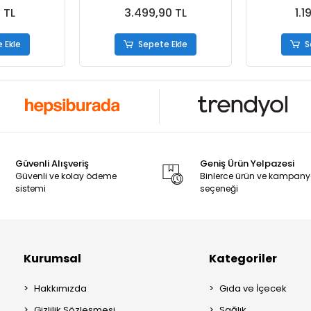
439 g
ml
 TL
3.499,90 TL
1.1
 Ekle
Sepete Ekle
S
Güvenli Alışveriş
Geniş Ürün Yelpazesi
Güvenli ve kolay ödeme
Binlerce ürün ve kampan
sistemi
seçeneği
Kurumsal
Kategoriler
Hakkımızda
Gıda ve İçecek
Gizlilik Sözleşmesi
Sağlık