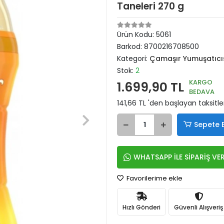
Taneleri 270 g
Ürün Kodu:
5061
Barkod:
8700216708500
Kategori:
Çamaşır Yumuşatıcı
Stok:
2
KARGO
1.699,90 TL
BEDAVA
141,66 TL 'den başlayan taksitle
Sepete 
WHATSAPP İLE SİPARİŞ VE
Favorilerime ekle
Hızlı Gönderi
Güvenli Alışveriş