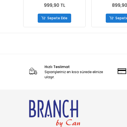
Çamaşır Taneleri 150 gr
Giderici 
999,90 TL
899,90
Sepete Ekle
Sepete
Hızlı Teslimat
Siparişleriniz en kısa sürede elinize
ulaşır.