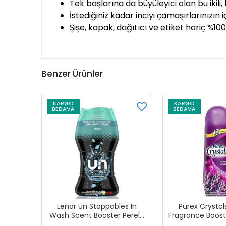
Tek başlarına da büyüleyici olan bu ikili
İstediğiniz kadar inciyi çamaşırlarınızın
Şişe, kapak, dağıtıcı ve etiket hariç %10
Benzer Ürünler
KARGO
KARGO
BEDAVA
BEDAVA
Lenor Un Stoppables In
Purex Crystal
Wash Scent Booster Perelki
Fragrance Boost
Zapachowe do Prania
Blossom Çama