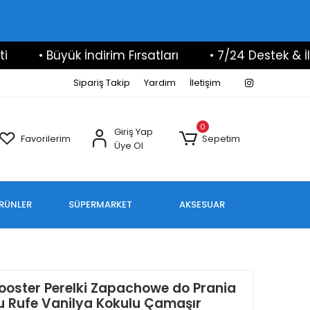
• Büyük İndirim Fırsatları
• 7/24 Destek & İletişi
Sipariş Takip
Yardım
İletişim
0
Giriş Yap
Favorilerim
Sepetim
Üye Ol
ÜRÜNLER
SÜPERMARKET
AKSESUAR
ooster Perelki Zapachowe do Prania
u Rufe Vanilya Kokulu Çamaşır