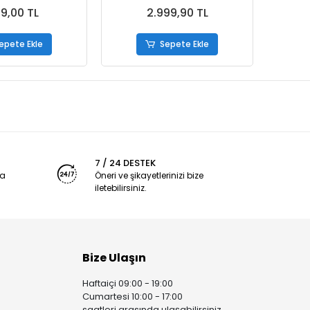
ml
99,00 TL
2.999,90 TL
epete Ekle
Sepete Ekle
7 / 24 DESTEK
ya
Öneri ve şikayetlerinizi bize
iletebilirsiniz.
Bize Ulaşın
Haftaiçi 09:00 - 19:00
Cumartesi 10:00 - 17:00
saatleri arasında ulaşabilirsiniz.