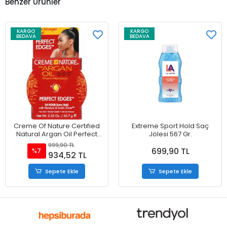
Benzer Ürünler
KARGO
KARGO
BEDAVA
BEDAVA
Creme Of Nature Certıfıed
Extreme Sport Hold Saç
Natural Argan Oil Perfect
Jölesi 567 Gr.
Edges Extra Hold 63.7 g
999,90 TL
699,90 TL
%7
934,52 TL
Sepete Ekle
Sepete Ekle