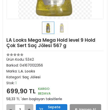
LA Looks Mega Mega Hold level 9 Hold
Çok Sert Saç Jölesi 567 g
Ürün Kodu:
5342
Barkod:
041670132356
Marka:
L.A. Looks
Kategori:
Saç Jölesi
Stok:
1
KARGO
699,90 TL
BEDAVA
58,33 TL 'den başlayan taksitlerle
Sepete
Hemen Al