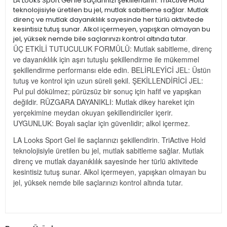
LA Looks Sport Gel ile saçlarınızı şekillendirin. TriActive Hold
teknolojisiyle üretilen bu jel, mutlak sabitleme sağlar. Mutlak
direnç ve mutlak dayanıklılık sayesinde her türlü aktivitede
kesintisiz tutuş sunar. Alkol içermeyen, yapışkan olmayan bu
jel, yüksek nemde bile saçlarınızı kontrol altında tutar.
ÜÇ ETKİLİ TUTUCULUK FORMÜLÜ: Mutlak sabitleme, direnç
ve dayanıklılık için aşırı tutuşlu şekillendirme ile mükemmel
şekillendirme performansı elde edin. BELİRLEYİCİ JEL: Üstün
tutuş ve kontrol için uzun süreli şekil. ŞEKİLLENDİRİCİ JEL:
Pul pul dökülmez; pürüzsüz bir sonuç için hafif ve yapışkan
değildir. RÜZGARA DAYANIKLI: Mutlak dikey hareket için
yerçekimine meydan okuyan şekillendiriciler içerir.
UYGUNLUK: Boyalı saçlar için güvenlidir; alkol içermez.
LA Looks Sport Gel ile saçlarınızı şekillendirin. TriActive Hold
teknolojisiyle üretilen bu jel, mutlak sabitleme sağlar. Mutlak
direnç ve mutlak dayanıklılık sayesinde her türlü aktivitede
kesintisiz tutuş sunar. Alkol içermeyen, yapışkan olmayan bu
jel, yüksek nemde bile saçlarınızı kontrol altında tutar.