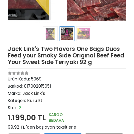
Jack Lınk's Two Flavors One Bags Duos
Feed your Smoky Sıde Orıgınal Beef Feed
Your Sweet Sıde Terıyakı 92 g
Ürün Kodu:
5069
Barkod:
017082015051
Marka:
Jack Link's
Kategori:
Kuru Et
Stok:
2
KARGO
1.199,00 TL
BEDAVA
99,92 TL 'den başlayan taksitlerle