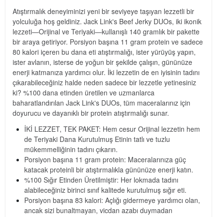
Atıştırmalık deneyiminizi yeni bir seviyeye taşıyan lezzetli bir
yolculuğa hoş geldiniz. Jack Link's Beef Jerky DUOs, iki ikonik
lezzeti—Orijinal ve Teriyaki—kullanışlı 140 gramlık bir pakette
bir araya getiriyor. Porsiyon başına 11 gram protein ve sadece
80 kalori içeren bu dana eti atıştırmalığı, ister yürüyüş yapın,
ister avlanın, isterse de yoğun bir şekilde çalışın, gününüze
enerji katmanıza yardımcı olur. İki lezzetin de en iyisinin tadını
çıkarabileceğiniz halde neden sadece bir lezzetle yetinesiniz
ki? %100 dana etinden üretilen ve uzmanlarca
baharatlandırılan Jack Link's DUOs, tüm maceralarınız için
doyurucu ve dayanıklı bir protein atıştırmalığı sunar.
İKİ LEZZET, TEK PAKET: Hem cesur Orijinal lezzetin hem
de Teriyaki Dana Kurutulmuş Etinin tatlı ve tuzlu
mükemmelliğinin tadını çıkarın.
Porsiyon başına 11 gram protein: Maceralarınıza güç
katacak proteinli bir atıştırmalıkla gününüze enerji katın.
%100 Sığır Etinden Üretilmiştir: Her lokmada tadını
alabileceğiniz birinci sınıf kalitede kurutulmuş sığır eti.
Porsiyon başına 83 kalori: Açlığı gidermeye yardımcı olan,
ancak sizi bunaltmayan, vicdan azabı duymadan