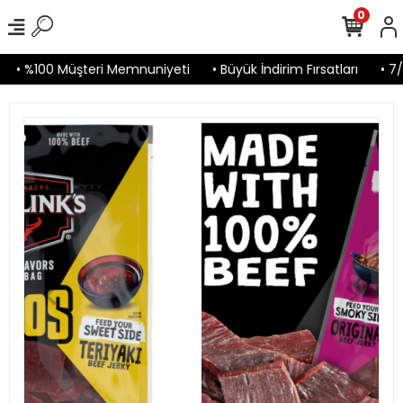
0
• %100 Müşteri Memnuniyeti
• Büyük İndirim Fırsatları
• 7/2