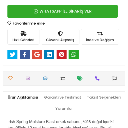
WHATSAPP İLE SİPARİŞ VER
Favorilerime ekle
Hızlı Gönderi
Güvenli Alışveriş
İade ve Değişim
Ürün Açıklaması
Garanti ve Teslimat
Taksit Seçenekleri
Yorumlar
Irish Spring Moisture Blast erkek sabunu, %98 doğal içerikli
formülüyle 12 saat boyunca ferahlık hissi sağlar ve tüm cilt