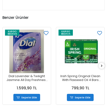
Benzer Ürünler
KARGO
KARGO
BEDAVA
BEDAVA
Dial Lavender & Twılıght
Irısh Sprıng Orıgınal Clean
Jasmıne All Day Freshness
Wıth Flaxseed Oıl 4 Bars
Antıbacterıal Deodorant
Sabun 419 gr
1.599,90 TL
799,90 TL
Soap 10 Bars Sabun 1130 g
Sepete Ekle
Sepete Ekle