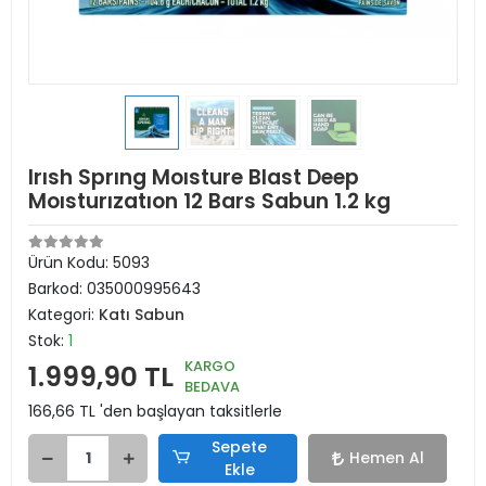
Irısh Sprıng Moısture Blast Deep
Moısturızatıon 12 Bars Sabun 1.2 kg
Ürün Kodu:
5093
Barkod:
035000995643
Kategori:
Katı Sabun
Stok:
1
KARGO
1.999,90 TL
BEDAVA
166,66 TL 'den başlayan taksitlerle
Sepete
Hemen Al
Ekle