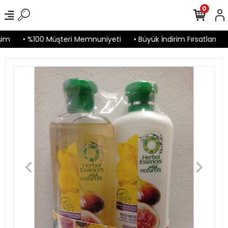
0
im
• %100 Müşteri Memnuniyeti
• Büyük İndirim Fırsatları
•