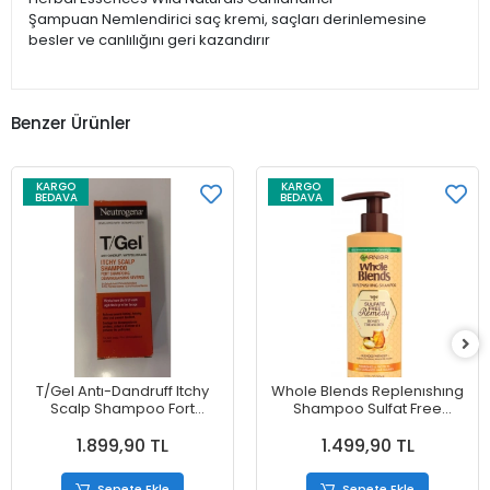
Şampuan Nemlendirici saç kremi, saçları derinlemesine
besler ve canlılığını geri kazandırır
Benzer Ürünler
KARGO
KARGO
BEDAVA
BEDAVA
T/Gel Antı-Dandruff Itchy
Whole Blends Replenıshıng
Scalp Shampoo Fort
Shampoo Sulfat Free
Shampoıng Şampuan 150
Remedy Honey Treasures
1.899,90 TL
1.499,90 TL
ml
Şampuan 355 ml
Sepete Ekle
Sepete Ekle