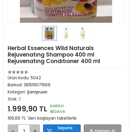
Herbal Essences Wild Naturals
Rejuvenatıng Shampoo 400 ml
Rejuvenatıng Condıtıoner 400 ml
Ürün Kodu:
5042
Barkod:
381519071669
Kategori:
Şampuan
Stok:
3
KARGO
1.999,90 TL
BEDAVA
166,66 TL 'den başlayan taksitlerle
Sepete
Hemen Al