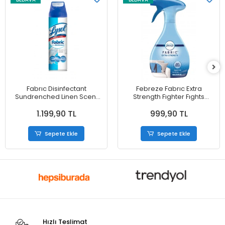
Fabrıc Disinfectant
Febreze Fabrıc Extra
Sundrenched Linen Scent
Strength Fıghter Fıghts
Kills Odor Causing Bacteria
Odors & Freshens Original
1.199,90 TL
999,90 TL
Koku Giderici Sprey 425 g
Scent Fabric Refresher 700
ml
Sepete Ekle
Sepete Ekle
Hızlı Teslimat