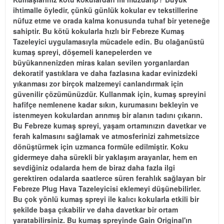
ihtimalle öyledir, çünkü günlük kokular ev tekstillerine
nüfuz etme ve orada kalma konusunda tuhaf bir yeteneğe
sahiptir. Bu kötü kokularla hızlı bir Febreze Kumaş
Tazeleyici uygulamasıyla mücadele edin. Bu olağanüstü
kumaş spreyi, döşemeli kanepelerden ve
büyükannenizden miras kalan sevilen yorganlardan
dekoratif yastıklara ve daha fazlasına kadar evinizdeki
yıkanması zor birçok malzemeyi canlandırmak için
güvenilir çözümünüzdür. Kullanmak için, kumaş spreyini
hafifçe nemlenene kadar sıkın, kurumasını bekleyin ve
istenmeyen kokulardan arınmış bir alanın tadını çıkarın.
Bu Febreze kumaş spreyi, yaşam ortamınızın davetkar ve
ferah kalmasını sağlamak ve atmosferinizi zahmetsizce
dönüştürmek için uzmanca formüle edilmiştir. Koku
gidermeye daha sürekli bir yaklaşım arayanlar, hem en
sevdiğiniz odalarda hem de biraz daha fazla ilgi
gerektiren odalarda saatlerce süren ferahlık sağlayan bir
Febreze Plug Hava Tazeleyicisi eklemeyi düşünebilirler.
Bu çok yönlü kumaş spreyi ile kalıcı kokularla etkili bir
şekilde başa çıkabilir ve daha davetkar bir ortam
yaratabilirsiniz. Bu kumaş spreyinde Gain Original'ın