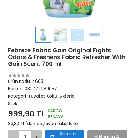
Febreze Fabrıc Gaın Original Fıghts
Odors & Freshens Fabric Refresher With
Gain Scent 700 ml
Ürün Kodu:
4603
Barkod:
030772089057
Kategori:
Tuvalet Koku Giderici
Stok:
1
KARGO
999,90 TL
BEDAVA
83,33 TL 'den başlayan taksitlerle
Sepete
Hemen Al