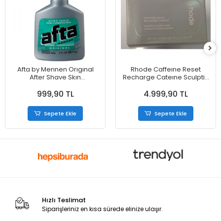
Afta by Mennen Orıgınal
Rhode Caffeıne Reset
After Shave Skın
Recharge Cateıne Sculptin
Condıtıoner Traş Sonrası
Cream Mask 50 ml
999,90 TL
4.999,90 TL
Krem 88,7 ml
Sepete Ekle
Sepete Ekle
Hızlı Teslimat
Siparişleriniz en kısa sürede elinize ulaşır.