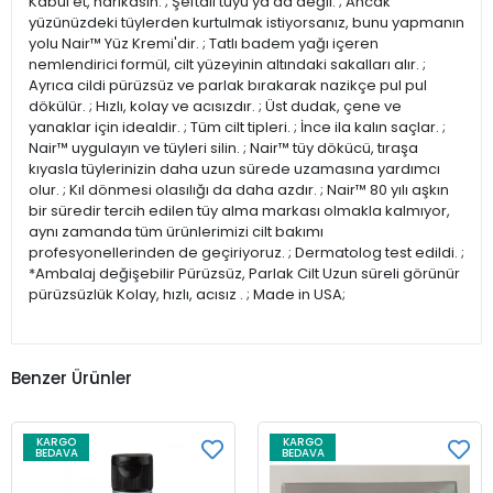
Kabul et, harikasın. ; Şeftali tüyü ya da değil. ; Ancak
yüzünüzdeki tüylerden kurtulmak istiyorsanız, bunu yapmanın
yolu Nair™ Yüz Kremi'dir. ; Tatlı badem yağı içeren
nemlendirici formül, cilt yüzeyinin altındaki sakalları alır. ;
Ayrıca cildi pürüzsüz ve parlak bırakarak nazikçe pul pul
dökülür. ; Hızlı, kolay ve acısızdır. ; Üst dudak, çene ve
yanaklar için idealdir. ; Tüm cilt tipleri. ; İnce ila kalın saçlar. ;
Nair™ uygulayın ve tüyleri silin. ; Nair™ tüy dökücü, tıraşa
kıyasla tüylerinizin daha uzun sürede uzamasına yardımcı
olur. ; Kıl dönmesi olasılığı da daha azdır. ; Nair™ 80 yılı aşkın
bir süredir tercih edilen tüy alma markası olmakla kalmıyor,
aynı zamanda tüm ürünlerimizi cilt bakımı
profesyonellerinden de geçiriyoruz. ; Dermatolog test edildi. ;
*Ambalaj değişebilir Pürüzsüz, Parlak Cilt Uzun süreli görünür
pürüzsüzlük Kolay, hızlı, acısız . ; Made in USA;
Benzer Ürünler
KARGO
KARGO
BEDAVA
BEDAVA