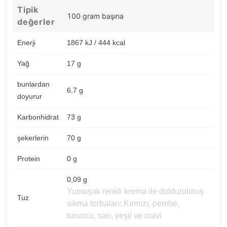
Tipik
100 gram başına
değerler
Enerji
1867 kJ / 444 kcal
Yağ
17 g
bunlardan
6,7 g
doyurur
Karbonhidrat
73 g
şekerlerin
70 g
Protein
0 g
0,09 g
Yumuşak renkli krema ile doldurulmuş
Tuz
sıkma torbaları: Kırmızı, pembe,
turuncu, sarı, yeşil ve mavi