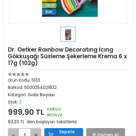
Dr. Oetker Raınbow Decoratıng Icıng
Gökkuşağı Süsleme Şekerleme Krema 6 x
17g (102g)
Ürün Kodu:
5133
Barkod:
5000254021832
Kategori:
Gıda Boyası
Stok:
3
KARGO
999,90 TL
BEDAVA
83,33 TL 'den başlayan taksitlerle
Sepete
Hemen Al