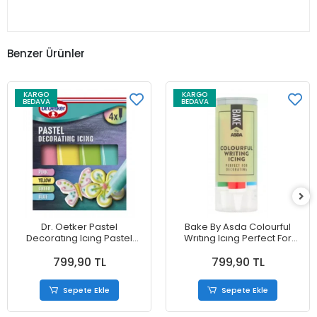
Benzer Ürünler
KARGO
KARGO
BEDAVA
BEDAVA
Dr. Oetker Pastel
Bake By Asda Colourful
Decoratıng Icıng Pastel
Wrıtıng Icıng Perfect For
Dekoratif Krema 4 x 17g
Decoratıng Renkli Yazı
799,90 TL
799,90 TL
(68g)
Şekerleme Hamuru 76g
4x19g
Sepete Ekle
Sepete Ekle