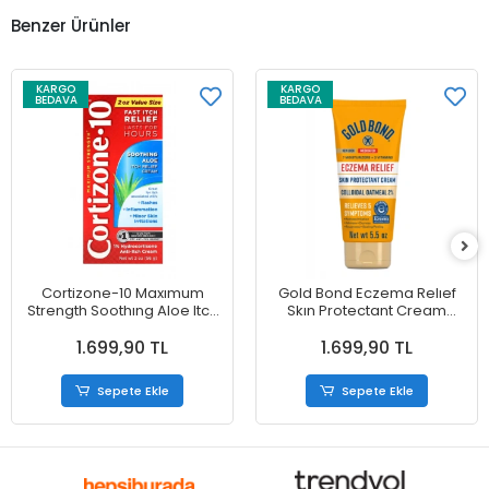
Benzer Ürünler
KARGO
KARGO
BEDAVA
BEDAVA
Cortizone-10 Maxımum
Gold Bond Eczema Relıef
Strength Soothıng Aloe Itch
Skın Protectant Cream
Relıef Cream 56 gr
Colloıdal Oatmeal 155 g
1.699,90 TL
1.699,90 TL
Sepete Ekle
Sepete Ekle