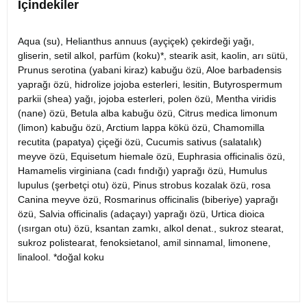
İçindekiler
Aqua (su), Helianthus annuus (ayçiçek) çekirdeği yağı,
gliserin, setil alkol, parfüm (koku)*, stearik asit, kaolin, arı sütü,
Prunus serotina (yabani kiraz) kabuğu özü, Aloe barbadensis
yaprağı özü, hidrolize jojoba esterleri, lesitin, Butyrospermum
parkii (shea) yağı, jojoba esterleri, polen özü, Mentha viridis
(nane) özü, Betula alba kabuğu özü, Citrus medica limonum
(limon) kabuğu özü, Arctium lappa kökü özü, Chamomilla
recutita (papatya) çiçeği özü, Cucumis sativus (salatalık)
meyve özü, Equisetum hiemale özü, Euphrasia officinalis özü,
Hamamelis virginiana (cadı fındığı) yaprağı özü, Humulus
lupulus (şerbetçi otu) özü, Pinus strobus kozalak özü, rosa
Canina meyve özü, Rosmarinus officinalis (biberiye) yaprağı
özü, Salvia officinalis (adaçayı) yaprağı özü, Urtica dioica
(ısırgan otu) özü, ksantan zamkı, alkol denat., sukroz stearat,
sukroz polistearat, fenoksietanol, amil sinnamal, limonene,
linalool. *doğal koku