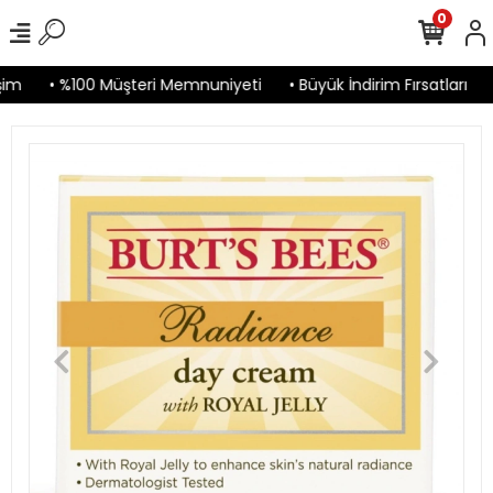
0
im
• %100 Müşteri Memnuniyeti
• Büyük İndirim Fırsatları