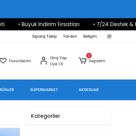
• Büyük İndirim Fırsatları
• 7/24 Destek & İletiş
Sipariş Takip
Yardım
İletişim
0
Giriş Yap
Favorilerim
Sepetim
Üye Ol
ÜRÜNLER
SÜPERMARKET
AKSESUAR
Kategoriler