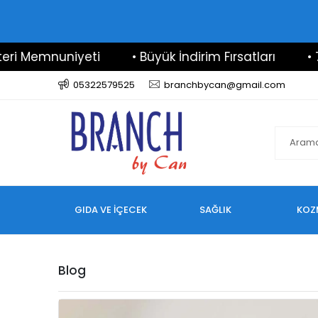
Memnuniyeti
• Büyük İndirim Fırsatları
• 7/24 
05322579525
branchbycan@gmail.com
GIDA VE İÇECEK
SAĞLIK
KOZ
Blog