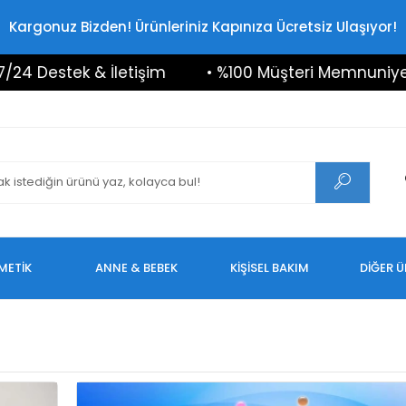
Kargonuz Bizden! Ürünleriniz Kapınıza Ücretsiz Ulaşıyor!
Destek & İletişim
• %100 Müşteri Memnuniyeti
METİK
ANNE & BEBEK
KİŞİSEL BAKIM
DİĞER 