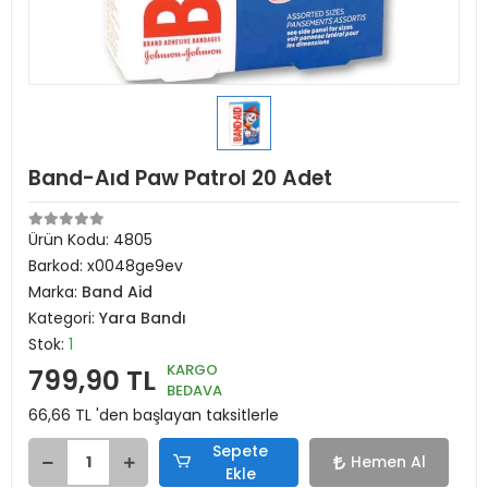
Band-Aıd Paw Patrol 20 Adet
Ürün Kodu:
4805
Barkod:
x0048ge9ev
Marka:
Band Aid
Kategori:
Yara Bandı
Stok:
1
KARGO
799,90 TL
BEDAVA
66,66 TL 'den başlayan taksitlerle
Sepete
Hemen Al
Ekle