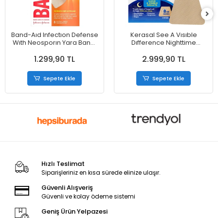
Band-Aıd Infectıon Defense
Kerasal See A Vısıble
Wıth Neosporın Yara Bandı
Dıfference Nighttime
8 Adet Extra Large
Renewal Fungal Nail
1.299,90 TL
2.999,90 TL
Patches Gece Yenileyici
Mantar Tırnak Bandı - 14
Adet
Sepete Ekle
Sepete Ekle
Hızlı Teslimat
Siparişleriniz en kısa sürede elinize ulaşır.
Güvenli Alışveriş
Güvenli ve kolay ödeme sistemi
Geniş Ürün Yelpazesi