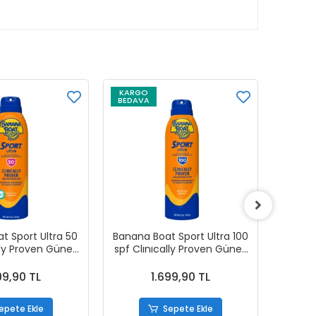
KARGO
KARG
BEDAVA
BEDAV
t Sport Ultra 50
Banana Boat Sport Ultra 100
Ult
lly Proven Güneş
spf Clınıcally Proven Güneş
Healin
u Sprey 170 g
Koruyucu Sprey 170 g
Rice 
99,90 TL
1.699,90 TL
epete Ekle
Sepete Ekle