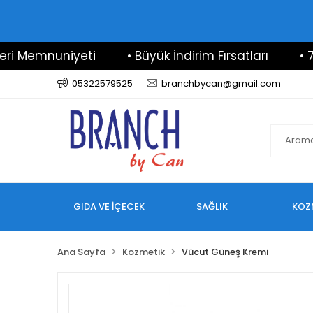
Memnuniyeti
• Büyük İndirim Fırsatları
• 7/24 
05322579525
branchbycan@gmail.com
GIDA VE İÇECEK
SAĞLIK
KOZ
Ana Sayfa
Kozmetik
Vücut Güneş Kremi