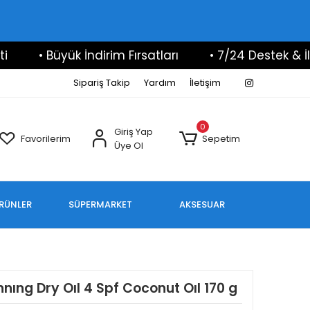
• Büyük İndirim Fırsatları
• 7/24 Destek & İletiş
Sipariş Takip
Yardım
İletişim
0
Giriş Yap
Favorilerim
Sepetim
Üye Ol
ÜRÜNLER
SÜPERMARKET
AKSESUAR
ıng Dry Oıl 4 Spf Coconut Oıl 170 g