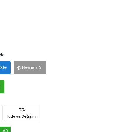
rle
Ekle
Hemen Al
R
İade ve Değişim