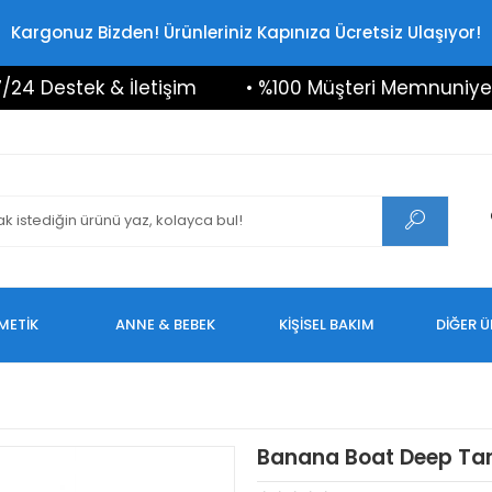
Kargonuz Bizden! Ürünleriniz Kapınıza Ücretsiz Ulaşıyor!
Destek & İletişim
• %100 Müşteri Memnuniyeti
METİK
ANNE & BEBEK
KİŞİSEL BAKIM
DİĞER 
Banana Boat Deep Tann