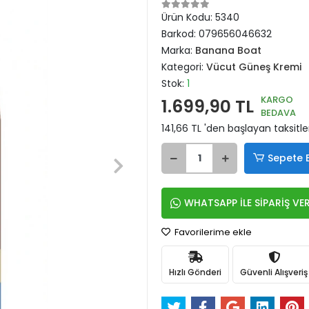
Ürün Kodu:
5340
Barkod:
079656046632
Marka:
Banana Boat
Kategori:
Vücut Güneş Kremi
Stok:
1
KARGO
1.699,90 TL
BEDAVA
141,66 TL 'den başlayan taksitle
Sepete 
WHATSAPP İLE SİPARİŞ VE
Favorilerime ekle
Hızlı Gönderi
Güvenli Alışveriş