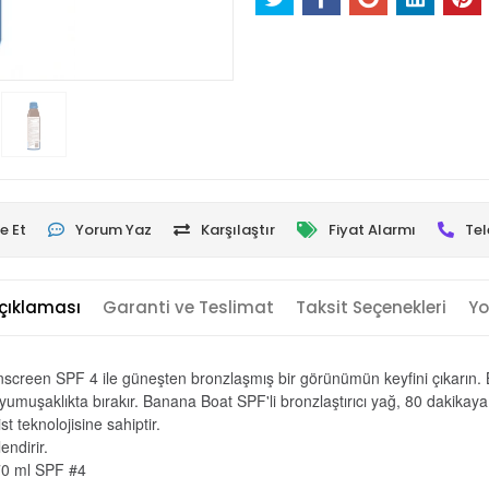
e Et
Yorum Yaz
Karşılaştır
Fiyat Alarmı
Tel
çıklaması
Garanti ve Teslimat
Taksit Seçenekleri
Yo
reen SPF 4 ile güneşten bronzlaşmış bir görünümün keyfini çıkarın. Bu 
bir yumuşaklıkta bırakır. Banana Boat SPF'li bronzlaştırıcı yağ, 80 dakikay
t teknolojisine sahiptir.
endirir.
170 ml SPF #4