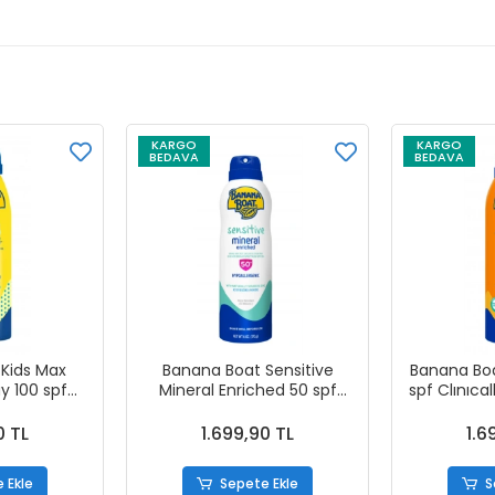
KARGO
KARGO
BEDAVA
BEDAVA
Kids Max
Banana Boat Sensitive
Banana Boa
y 100 spf
Mineral Enriched 50 spf
spf Clınıca
Güneş Kremi
Hypoallergenic Güneş Kremi
Koruyuc
170 g
0 TL
1.699,90 TL
1.6
 Ekle
Sepete Ekle
S