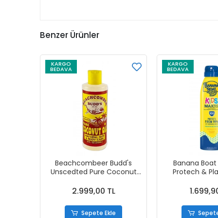
Benzer Ürünler
KARGO
KARGO
BEDAVA
BEDAVA
Beachcombeer Budd's
Banana Boat 
Unscedted Pure Coconut
Protech & Pla
Oil Natural Skın & Body Care
Protects From 
240 ml
170g
2.999,00 TL
1.699,9
Sepete Ekle
Sepete